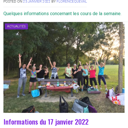
POSTED ON
23 JANVIER 2022
BY
FLORENCEQUEVAL
Quelques informations concernant les cours de la semaine.
ACTUALITÉS
Informations du 17 janvier 2022