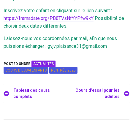
Inscrivez votre enfant en cliquant sur le lien suivant :
https://framadate.org/PB8TVsNfYYPfw9xY
Possibilité de
choisir deux dates différentes.
Laissez-nous vos coordonnées par mail, afin que nous
puissions échanger : gvjv.plaisance31@gmail.com
POSTED UNDER
ACTUALITÉS
COURS D'ESSAI ENFANTS
RENTRÉE 2025
Navigation
Tableau des cours
Cours d’essai pour les
complets
adultes
de
l’article