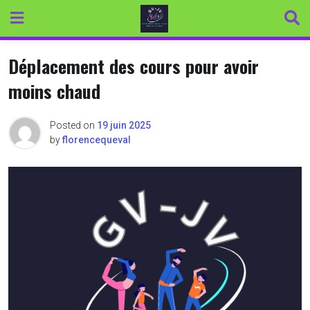
Skip
to
content
Déplacement des cours pour avoir
moins chaud
Posted on
19 juin 2025
by
florencequeval